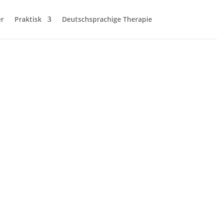
er
Praktisk
Deutschsprachige Therapie
reuddannelse i kognitiv terapi.