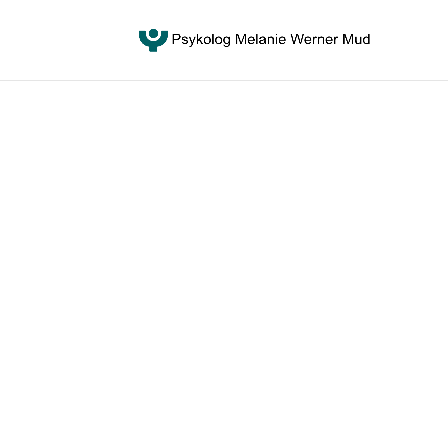
Psykolog Melanie Werne
Jeg har 15 års erfaring med behandling af børn,
KONTAKT MIG