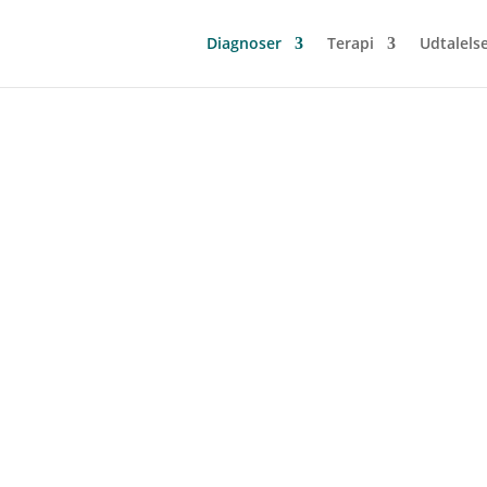
Diagnoser
Terapi
Udtalels
r Mud
 unge, voksne og familier. Jeg er specialist i psykoterapi med vide